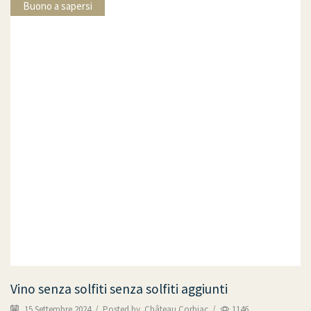
Buono a sapersi
Vino senza solfiti senza solfiti aggiunti
15 Settembre 2024
/
Posted by
Château Corbiac
/
1146